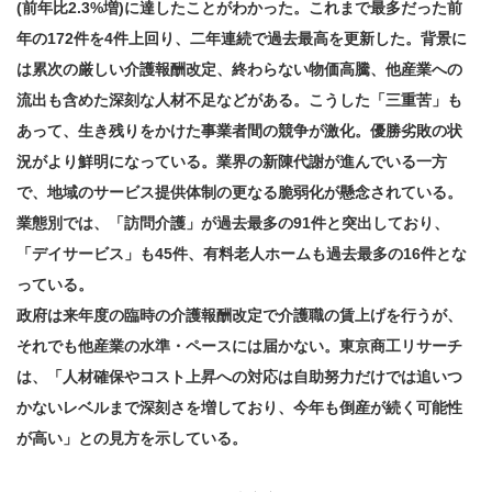
(前年比2.3%増)に達したことがわかった。これまで最多だった前
年の172件を4件上回り、二年連続で過去最高を更新した。背景に
は累次の厳しい介護報酬改定、終わらない物価高騰、他産業への
流出も含めた深刻な人材不足などがある。こうした「三重苦」も
あって、生き残りをかけた事業者間の競争が激化。優勝劣敗の状
況がより鮮明になっている。業界の新陳代謝が進んでいる一方
で、地域のサービス提供体制の更なる脆弱化が懸念されている。
業態別では、「訪問介護」が過去最多の91件と突出しており、
「デイサービス」も45件、有料老人ホームも過去最多の16件とな
っている。
政府は来年度の臨時の介護報酬改定で介護職の賃上げを行うが、
それでも他産業の水準・ペースには届かない。東京商工リサーチ
は、「人材確保やコスト上昇への対応は自助努力だけでは追いつ
かないレベルまで深刻さを増しており、今年も倒産が続く可能性
が高い」との見方を示している。