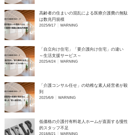
高齢者の住まいの混乱による医療介護費の無駄
は数兆円規模
2025/9/17
WARNING
「自立向け住宅」「要介護向け住宅」の違い
～生活支援サービス～
2025/4/24
WARNING
「介護コンサル任せ」の幼稚な素人経営者が殺
到
2025/6/9
WARNING
低価格の介護付有料老人ホームが直面する慢性
的スタッフ不足
2018/8/21
WARNING