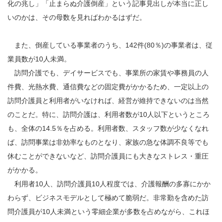
化の兆し」「止まらぬ介護倒産」という記事見出しが本当に正し
いのかは、その母数を見ればわかるはずだ。
また、倒産している事業者のうち、142件(80％)の事業者は、従
業員数が10人未満。
訪問介護でも、デイサービスでも、事業所の家賃や事務員の人
件費、光熱水費、通信費などの固定費がかかるため、一定以上の
訪問介護員と利用者がいなければ、経営が維持できないのは当然
のことだ。特に、訪問介護は、利用者数が10人以下というところ
も、全体の14.5％を占める。利用者数、スタッフ数が少なくなれ
ば、訪問事業は非効率なものとなり、家族の急な体調不良等でも
休むことができないなど、訪問介護員にも大きなストレス・重圧
がかかる。
利用者10人、訪問介護員10人程度では、介護報酬の多寡にかか
わらず、ビジネスモデルとして極めて脆弱だ。非常勤を含めた訪
問介護員が10人未満という零細企業が多数を占めながら、これほ