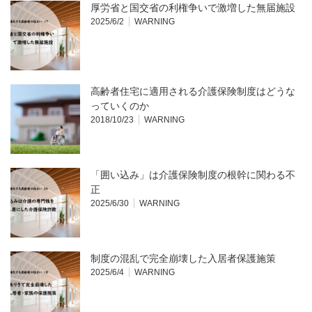
厚労省と国交省の利権争いで激増した無届施設
2025/6/2
WARNING
高齢者住宅に適用される介護保険制度はどうな
っていくのか
2018/10/23
WARNING
「囲い込み」は介護保険制度の根幹に関わる不
正
2025/6/30
WARNING
制度の混乱で完全崩壊した入居者保護施策
2025/6/4
WARNING