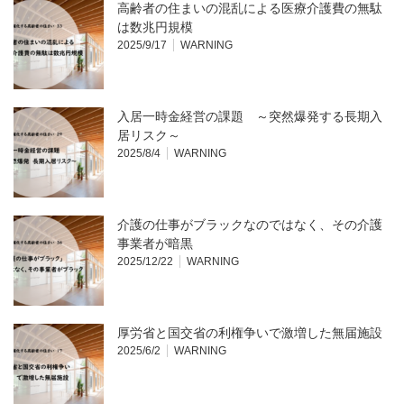
高齢者の住まいの混乱による医療介護費の無駄
は数兆円規模
2025/9/17
WARNING
入居一時金経営の課題 ～突然爆発する長期入
居リスク～
2025/8/4
WARNING
介護の仕事がブラックなのではなく、その介護
事業者が暗黒
2025/12/22
WARNING
厚労省と国交省の利権争いで激増した無届施設
2025/6/2
WARNING