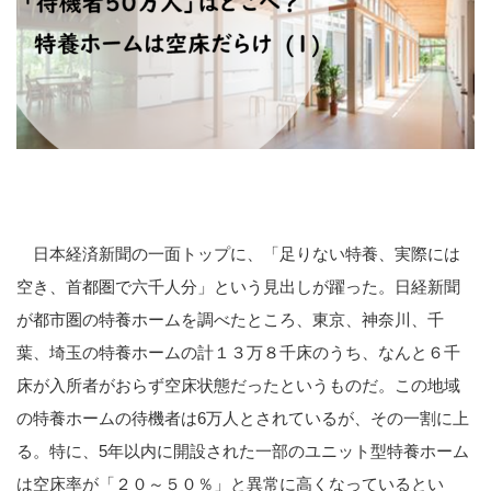
日本経済新聞の一面トップに、「足りない特養、実際には
空き、首都圏で六千人分」という見出しが躍った。日経新聞
が都市圏の特養ホームを調べたところ、東京、神奈川、千
葉、埼玉の特養ホームの計１３万８千床のうち、なんと６千
床が入所者がおらず空床状態だったというものだ。この地域
の特養ホームの待機者は6万人とされているが、その一割に上
る。特に、5年以内に開設された一部のユニット型特養ホーム
は空床率が「２０～５０％」と異常に高くなっているとい