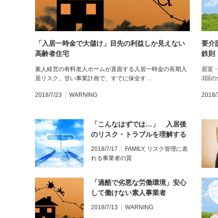
「入居一時金で大儲け」目先の利益しか見えない
要介
高齢者住宅
鉄則
素人経営の有料老人ホームが直面する入居一時金の長期入
居室
居リスク。甘い事業計画で、すでに保全す…
3回
2018/7/23
WARNING
2018/
「こんなはずでは…」 入居後
のリスク・トラブルを理解する
2018/7/17
FAMILY
,
リスク管理に表
れる事業者の質
「過酷で劣悪な労働環境」安心
して働けない素人事業者
2018/7/13
WARNING