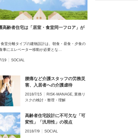
護高齢者住宅は「居室・食堂同一フロア」が
・食堂分離タイプの建物設計は、朝食・昼食・夕食の
の食事にエレベーター移動が必要とな…
7/19
SOCIAL
腰痛など介護スタッフの労務災
害、入居者への介護虐待
2018/7/15
RISK-MANAGE
,
業務リ
スクの検討・整理・理解
高齢者住宅設計に不可欠な「可
変性」「汎用性」の視点
2018/7/9
SOCIAL