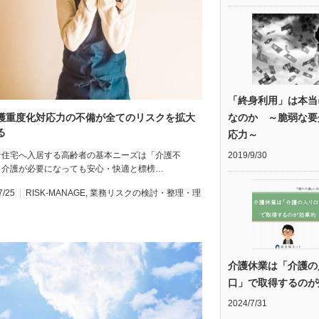
「終身利用」は本当
護重度化対応力の不備が全てのリスクを拡大
なのか ～脆弱な要
る
応力～
者住宅へ入居する高齢者の基本ニーズは「介護不
2019/9/30
。介護が必要になっても安心・快適と標榜…
7/25
RISK-MANAGE
,
業務リスクの検討・整理・理
介護休業は「介護の
口」で取得するのが
2024/7/31