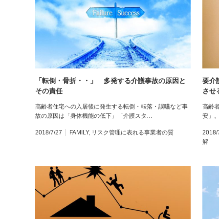
「転倒・骨折・・」 多発する介護事故の原因と
要介
その責任
させ
高齢者住宅への入居後に発生する転倒・転落・誤嚥など事
高齢
故の原因は「身体機能の低下」「介護スタ…
安」
2018/7/27
FAMILY
,
リスク管理に表れる事業者の質
2018/
解